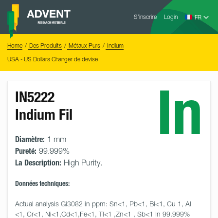
Skip
Advent
to
S’inscrire
Login
Research
Materials
content
Home
You
Home
Des Produits
Métaux Purs
Indium
are
here:
USA - US Dollars
Changer de devise
In
IN5222
Indium Fil
Diamètre:
1 mm
Pureté:
99.999%
La Description:
High Purity.
Données techniques:
Actual analysis Gi3082 in ppm: Sn<1, Pb<1, Bi<1, Cu 1, Al 
<1, Cr<1, Ni<1,Cd<1,Fe<1, Tl<1 ,Zn<1 , Sb<1 In 99.999%