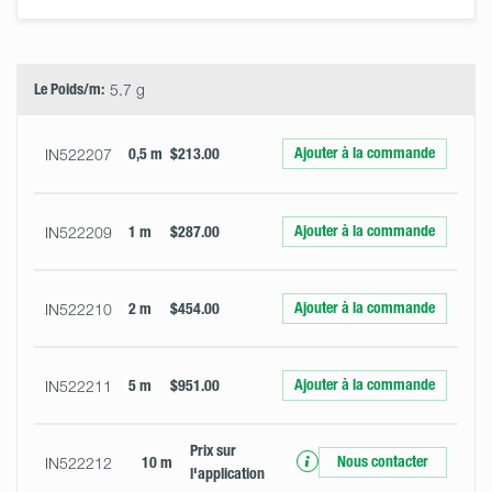
Select
Size
&
Quantity
Le Poids/m:
5.7 g
Ajouter à la commande
IN522207
0,5 m
$213.00
Ajouter à la commande
IN522209
1 m
$287.00
Ajouter à la commande
IN522210
2 m
$454.00
Ajouter à la commande
IN522211
5 m
$951.00
Prix ​​sur
Nous contacter
IN522212
10 m
l'application