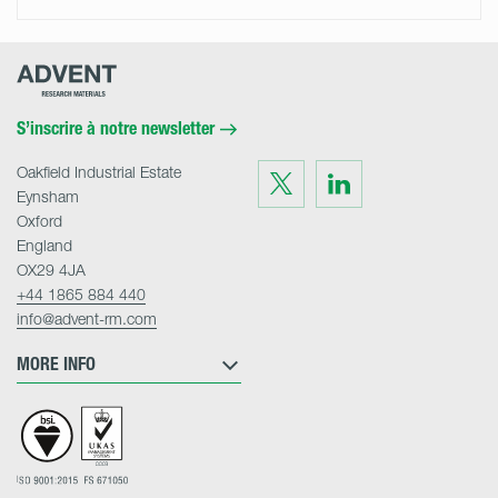
Advent
Research
Materials
Home
S’inscrire à notre newsletter
Oakfield Industrial Estate
Visit
Visit
us
us
Eynsham
on
on
Twitter
LinkedIn
Oxford
England
OX29 4JA
+44 1865 884 440
info@advent-rm.com
MORE INFO