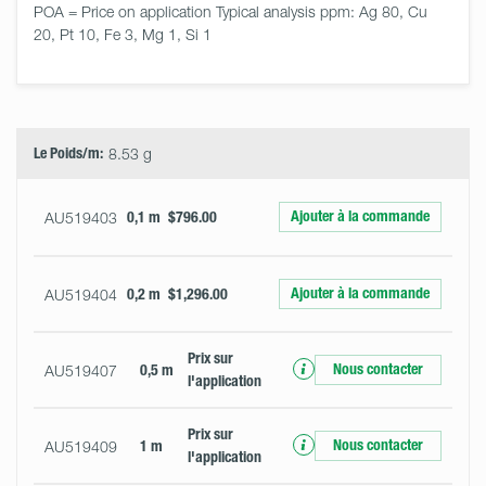
POA = Price on application Typical analysis ppm: Ag 80, Cu 
20, Pt 10, Fe 3, Mg 1, Si 1
Select
Size
&
Quantity
Le Poids/m:
8.53 g
Ajouter à la commande
AU519403
0,1 m
$796.00
Ajouter à la commande
AU519404
0,2 m
$1,296.00
Prix ​​sur
Nous contacter
AU519407
0,5 m
l'application
Prix ​​sur
Nous contacter
AU519409
1 m
l'application