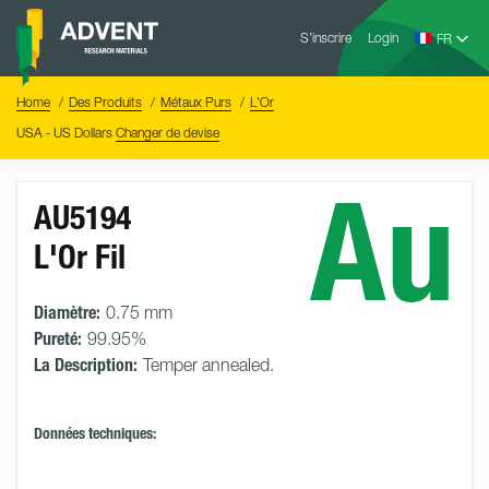
Skip
Advent
to
S’inscrire
Login
Research
Materials
content
Home
You
Home
Des Produits
Métaux Purs
L'Or
are
here:
USA - US Dollars
Changer de devise
Au
AU5194
L'Or Fil
Diamètre:
0.75 mm
Pureté:
99.95%
La Description:
Temper annealed.
Données techniques: