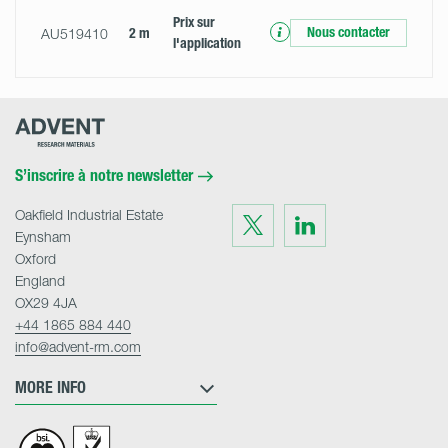
Prix ​​sur
Nous contacter
AU519410
2 m
l'application
Advent
Research
Materials
Home
S’inscrire à notre newsletter
Oakfield Industrial Estate
Visit
Visit
us
us
Eynsham
on
on
Twitter
LinkedIn
Oxford
England
OX29 4JA
+44 1865 884 440
info@advent-rm.com
MORE INFO