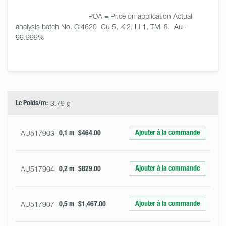
                                    POA = Price on application Actual 
analysis batch No. Gi4620  Cu 5, K 2, Li 1, TMI 8.  Au = 
99.999%

Select
Size
&
Quantity
Le Poids/m:
3.79 g
Ajouter à la commande
AU517903
0,1 m
$464.00
Ajouter à la commande
AU517904
0,2 m
$829.00
Ajouter à la commande
AU517907
0,5 m
$1,467.00