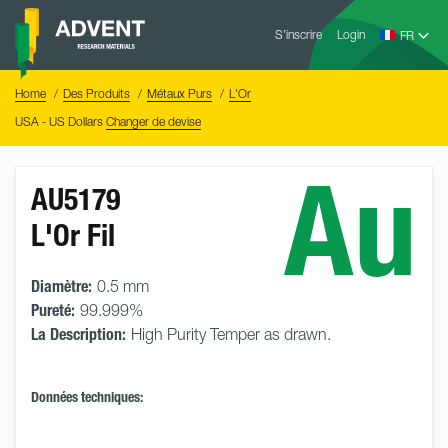
Skip
Advent
to
S’inscrire
Login
Research
Materials
content
Home
You
Home
Des Produits
Métaux Purs
L'Or
are
here:
USA - US Dollars
Changer de devise
Au
AU5179
L'Or Fil
Diamètre:
0.5 mm
Pureté:
99.999%
La Description:
High Purity Temper as drawn.
Données techniques: