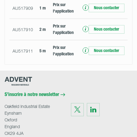
Prix ​​sur
Nous contacter
AU517909
1 m
l'application
Prix ​​sur
Nous contacter
AU517910
2 m
l'application
Prix ​​sur
Nous contacter
AU517911
5 m
l'application
Advent
Research
Materials
Home
S’inscrire à notre newsletter
Oakfield Industrial Estate
Visit
Visit
us
us
Eynsham
on
on
Twitter
LinkedIn
Oxford
England
OX29 4JA