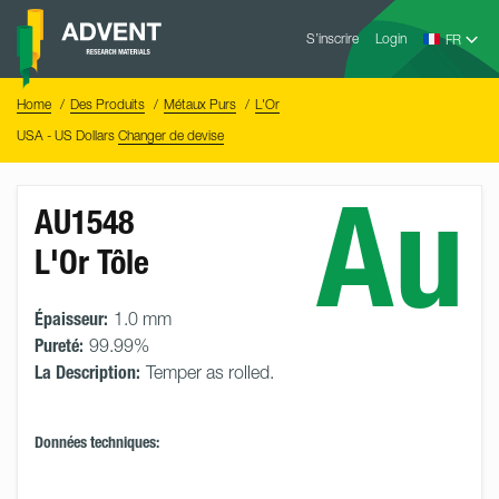
Skip
Advent
to
S’inscrire
Login
Research
Materials
content
Home
You
Home
Des Produits
Métaux Purs
L'Or
are
here:
USA - US Dollars
Changer de devise
Au
AU1548
L'Or Tôle
Épaisseur:
1.0 mm
Pureté:
99.99%
La Description:
Temper as rolled.
Données techniques: