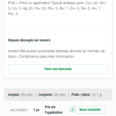
POA = Price on application Typical analysis ppm: Cu< 20, Sn< 
3, Cr< 3, Ag 20, Fe< 20, Pb< 3, Bi< 1 ,Zn< 5, Ni< 5, Al< 1, 
Pb< 3.
Disques découpés sur mesure
Advent RM puede suministrar diversas láminas en formato de
disco. Contáctenos para más información.
Faire une demande
Select
Size
&
Quantity
Largeur:
25 mm
Longueur:
25 mm
Poids / pièce:
12.1 g
Prix ​​sur
Nous contacter
AU154801
1 pc
l'application