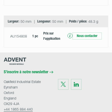
Largeur:
50 mm
Longueur:
50 mm
Poids / pièce:
48.3 g
Prix ​​sur
Nous contacter
AU154808
1 pc
l'application
Advent
Research
Materials
Home
S’inscrire à notre newsletter
Oakfield Industrial Estate
Visit
Visit
us
us
Eynsham
on
on
Twitter
LinkedIn
Oxford
England
OX29 4JA
+44 1865 884 440