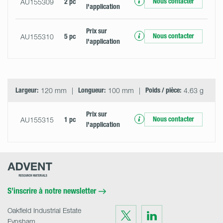
Nous contacter
AU155309
2 pc
l'application
Prix ​​sur
Nous contacter
AU155310
5 pc
l'application
Largeur:
120 mm
Longueur:
100 mm
Poids / pièce:
4.63 g
Prix ​​sur
Nous contacter
AU155315
1 pc
l'application
Advent
Research
Materials
Home
S’inscrire à notre newsletter
Oakfield Industrial Estate
Visit
Visit
us
us
Eynsham
on
on