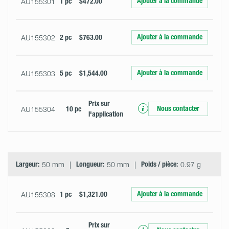
Ajouter à la commande
AU155301
1 pc
$472.00
Ajouter à la commande
AU155302
2 pc
$763.00
Ajouter à la commande
AU155303
5 pc
$1,544.00
Prix ​​sur
Nous contacter
AU155304
10 pc
l'application
Largeur:
50 mm
Longueur:
50 mm
Poids / pièce:
0.97 g
Ajouter à la commande
AU155308
1 pc
$1,321.00
Prix ​​sur