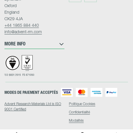
Twitter
LinkedIn
Oxford
England
OX29 4JA
+44 1865 884 440
info@advent-rm.com
MORE INFO
MODES DE PAIEMENT ACCEPTÉS
Advent Research Materials Ltd is ISO
Politique Cookies
9001 Certified
Confidentialité
Modalités