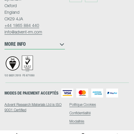
Twitter
LinkedIn
Oxford
England
OX29 4JA
+44 1865 884 440
info@advent-rm.com
MORE INFO
MODES DE PAIEMENT ACCEPTÉS
Advent Research Materials Ltd is ISO
Politique Cookies
9001 Certified
Confidentialité
Modalités