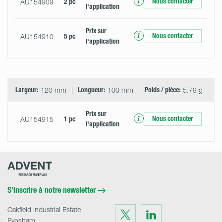
Nous contacter
AU154909
2 pc
l'application
Prix ​​sur
Nous contacter
AU154910
5 pc
l'application
Largeur:
120 mm
Longueur:
100 mm
Poids / pièce:
5.79 g
Prix ​​sur
Nous contacter
AU154915
1 pc
l'application
Advent
Research
Materials
Home
S’inscrire à notre newsletter
Oakfield Industrial Estate
Visit
Visit
us
us
Eynsham
on
on