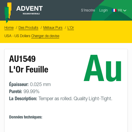
Skip
Advent
to
S’inscrire
Login
Research
Materials
content
Home
You
Home
Des Produits
Métaux Purs
L'Or
are
here:
USA - US Dollars
Changer de devise
Au
AU1549
L'Or Feuille
Épaisseur:
0.025 mm
Pureté:
99.99%
La Description:
Temper as rolled. Quality Light-Tight.
Données techniques: