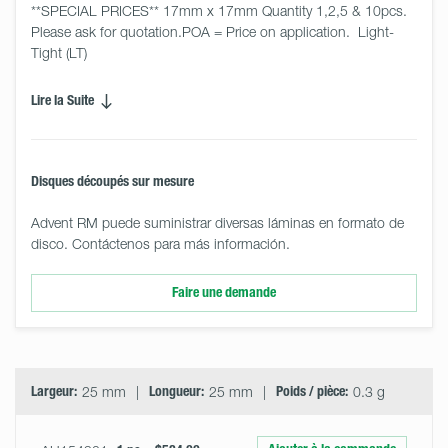
**SPECIAL PRICES** 17mm x 17mm Quantity 1,2,5 & 10pcs. 
Please ask for quotation.POA = Price on application.  Light-
Tight (LT)
Lire la Suite
Disques découpés sur mesure
Advent RM puede suministrar diversas láminas en formato de
disco. Contáctenos para más información.
Faire une demande
Select
Size
&
Quantity
Largeur:
25 mm
Longueur:
25 mm
Poids / pièce:
0.3 g