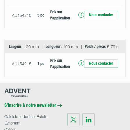
Prix ​​sur
Nous contacter
AU154210
5 pc
l'application
Largeur:
120 mm
Longueur:
100 mm
Poids / pièce:
5.79 g
Prix ​​sur
Nous contacter
AU154215
1 pc
l'application
Advent
Research
Materials
Home
S’inscrire à notre newsletter
Oakfield Industrial Estate
Visit
Visit
us
us
Eynsham
on
on
Twitter
LinkedIn
Oxford