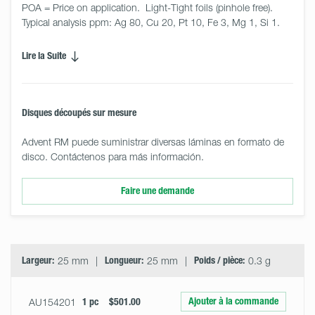
POA = Price on application.  Light-Tight foils (pinhole free). 
Typical analysis ppm: Ag 80, Cu 20, Pt 10, Fe 3, Mg 1, Si 1.
Lire la Suite
Disques découpés sur mesure
Advent RM puede suministrar diversas láminas en formato de
disco. Contáctenos para más información.
Faire une demande
Select
Size
&
Quantity
Largeur:
25 mm
Longueur:
25 mm
Poids / pièce:
0.3 g
Ajouter à la commande
AU154201
1 pc
$501.00