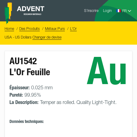
Skip
Advent
to
S’inscrire
Login
Research
Materials
content
Home
You
Home
Des Produits
Métaux Purs
L'Or
are
here:
USA - US Dollars
Changer de devise
Au
AU1542
L'Or Feuille
Épaisseur:
0.025 mm
Pureté:
99.95%
La Description:
Temper as rolled. Quality Light-Tight.
Données techniques: