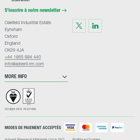
Home
S’inscrire à notre newsletter
Oakfield Industrial Estate
Visit
Visit
us
us
Eynsham
on
on
Twitter
LinkedIn
Oxford
England
OX29 4JA
+44 1865 884 440
info@advent-rm.com
MORE INFO
MODES DE PAIEMENT ACCEPTÉS
Advent Research Materials Ltd is ISO
Politique Cookies