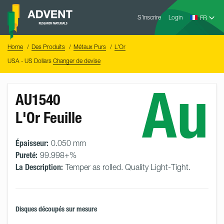
Skip
Advent
to
S’inscrire
Login
Research
Materials
content
Home
You
Home
Des Produits
Métaux Purs
L'Or
are
here:
USA - US Dollars
Changer de devise
Au
AU1540
L'Or Feuille
Épaisseur:
0.050 mm
Pureté:
99.998+%
La Description:
Temper as rolled. Quality Light-Tight.
Disques découpés sur mesure