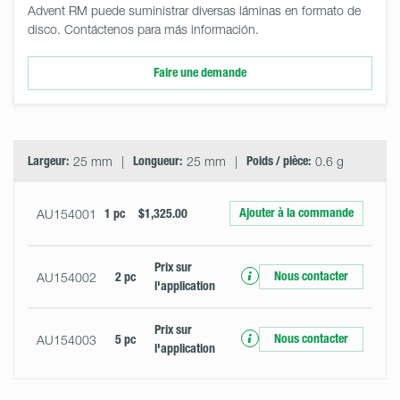
Advent RM puede suministrar diversas láminas en formato de
disco. Contáctenos para más información.
Faire une demande
Select
Size
&
Quantity
Largeur:
25 mm
Longueur:
25 mm
Poids / pièce:
0.6 g
Ajouter à la commande
AU154001
1 pc
$1,325.00
Prix ​​sur
Nous contacter
AU154002
2 pc
l'application
Prix ​​sur
Nous contacter
AU154003
5 pc
l'application