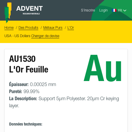
Skip
Advent
to
S’inscrire
Login
Research
Materials
content
Home
You
Home
Des Produits
Métaux Purs
L'Or
are
here:
USA - US Dollars
Changer de devise
Au
AU1530
L'Or Feuille
Épaisseur:
0.00025 mm
Pureté:
99.99%
La Description:
Support 5µm Polyester. 20µm Cr keying
layer.
Données techniques: