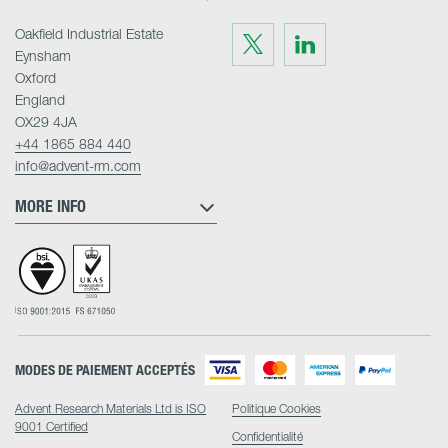
Oakfield Industrial Estate
Visit
Visit
us
us
Eynsham
on
on
Twitter
LinkedIn
Oxford
England
OX29 4JA
+44 1865 884 440
info@advent-rm.com
MORE INFO
MODES DE PAIEMENT ACCEPTÉS
Advent Research Materials Ltd is ISO
Politique Cookies
9001 Certified
Confidentialité