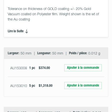
Tolerance on thickness of GOLD coating +/- 20% Gold 
Vacuum coated on Polyester film. Weight shown is the wt of 
the Au coating
Lire la Suite
Select
Size
&
Quantity
Largeur:
50 mm
Longueur:
50 mm
Poids / pièce:
0.012 g
Ajouter à la commande
AU153008
1 pc
$374.00
Ajouter à la commande
AU153010
5 pc
$1,318.00