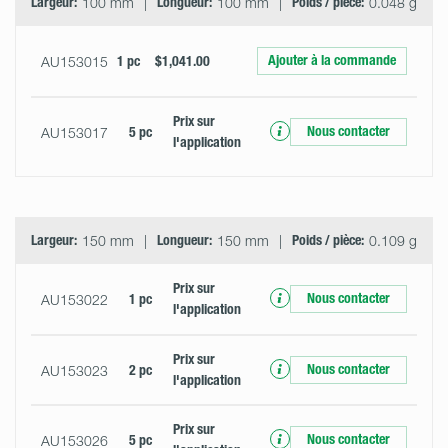
Largeur:
100 mm
Longueur:
100 mm
Poids / pièce:
0.048 g
Ajouter à la commande
AU153015
1 pc
$1,041.00
Prix ​​sur
Nous contacter
AU153017
5 pc
l'application
Largeur:
150 mm
Longueur:
150 mm
Poids / pièce:
0.109 g
Prix ​​sur
Nous contacter
AU153022
1 pc
l'application
Prix ​​sur
Nous contacter
AU153023
2 pc
l'application
Prix ​​sur
Nous contacter
AU153026
5 pc