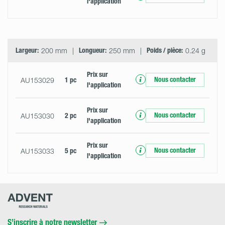
l'application
Largeur:
200 mm
Longueur:
250 mm
Poids / pièce:
0.24 g
Prix ​​sur
Nous contacter
AU153029
1 pc
l'application
Prix ​​sur
Nous contacter
AU153030
2 pc
l'application
Prix ​​sur
Nous contacter
AU153033
5 pc
l'application
Advent
Research
Materials
Home
S’inscrire à notre newsletter