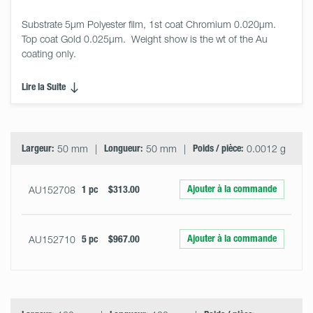
Substrate 5µm Polyester film, 1st coat Chromium 0.020µm. 
Top coat Gold 0.025µm.  Weight show is the wt of the Au 
coating only.
Lire la Suite
Select
Size
&
Quantity
Largeur:
50 mm
Longueur:
50 mm
Poids / pièce:
0.0012 g
Ajouter à la commande
AU152708
1 pc
$313.00
Ajouter à la commande
AU152710
5 pc
$967.00