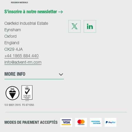
Materials
Home
S’inscrire à notre newsletter
Oakfield Industrial Estate
Visit
Visit
us
us
Eynsham
on
on
Twitter
LinkedIn
Oxford
England
OX29 4JA
+44 1865 884 440
info@advent-rm.com
MORE INFO
MODES DE PAIEMENT ACCEPTÉS