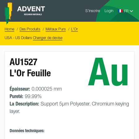
Skip
Advent
to
S’inscrire
Login
Research
Materials
content
Home
You
Home
Des Produits
Métaux Purs
L'Or
are
here:
USA - US Dollars
Changer de devise
Au
AU1527
L'Or Feuille
Épaisseur:
0.000025 mm
Pureté:
99.99%
La Description:
Support 5µm Polyester. Chromium keying
layer.
Données techniques: