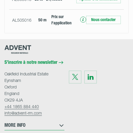
Prix ​​sur
Nous contacter
AL505016
50 m
l'application
Advent
Research
Materials
Home
S’inscrire à notre newsletter
Oakfield Industrial Estate
Visit
Visit
us
us
Eynsham
on
on
Twitter
LinkedIn
Oxford
England
OX29 4JA
+44 1865 884 440
info@advent-rm.com
MORE INFO