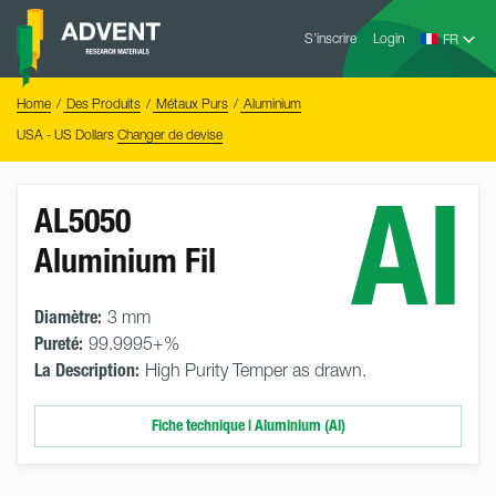
Skip
Advent
to
S’inscrire
Login
Research
Materials
content
Home
You
Home
Des Produits
Métaux Purs
Aluminium
are
here:
USA - US Dollars
Changer de devise
Al
AL5050
Aluminium Fil
Diamètre:
3 mm
Pureté:
99.9995+%
La Description:
High Purity Temper as drawn.
Fiche technique | Aluminium (Al)
Select
Size
&