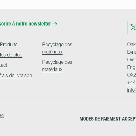
scrire à notre newsletter
Visit
us
on
Twit
Produits
Recyclage des
Oakf
matériaux
Eyn
cles de blog
Oxf
Recyclage des
tact
Eng
matériaux
OX2
frais de livraison
+44
inf
ed
MODES DE PAIEMENT ACCEP