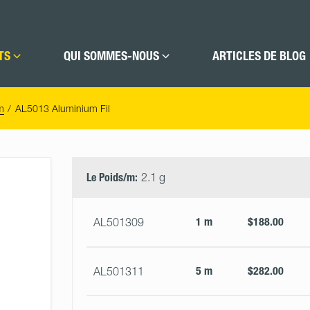
TS
QUI SOMMES-NOUS
ARTICLES DE BLOG
m
AL5013 Aluminium Fil
Select
Size
&
Le Poids/m:
2.1 g
Quantity
1 m
$188.00
AL501309
5 m
$282.00
AL501311