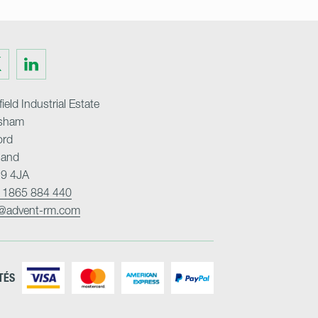
Visit
us
on
ter
LinkedIn
ield Industrial Estate
sham
ord
land
9 4JA
 1865 884 440
o@advent-rm.com
TÉS