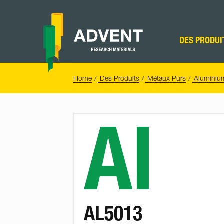
Skip
to
content
Advent
Research
DES PRODUI
Materials
Home
You
Home
Des Produits
Métaux Purs
Aluminiu
are
here:
Al
AL5013