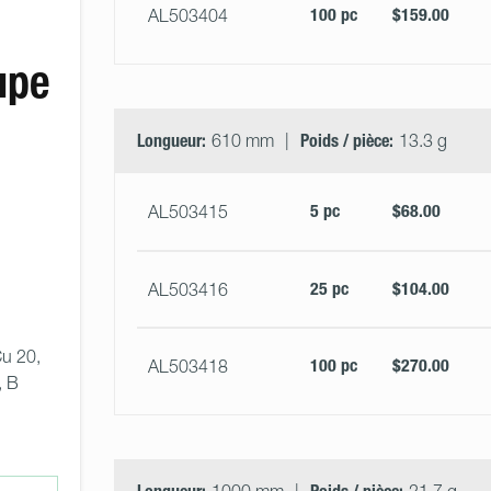
100 pc
$159.00
AL503404
upe
Longueur:
610 mm
Poids / pièce:
13.3 g
5 pc
$68.00
AL503415
25 pc
$104.00
AL503416
Cu 20, 
100 pc
$270.00
AL503418
, B 