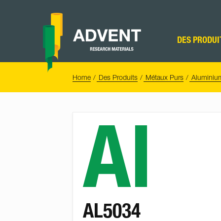
Skip
to
content
Advent
Research
DES PRODUI
Materials
Home
You
Home
Des Produits
Métaux Purs
Aluminiu
are
here:
Al
AL5034