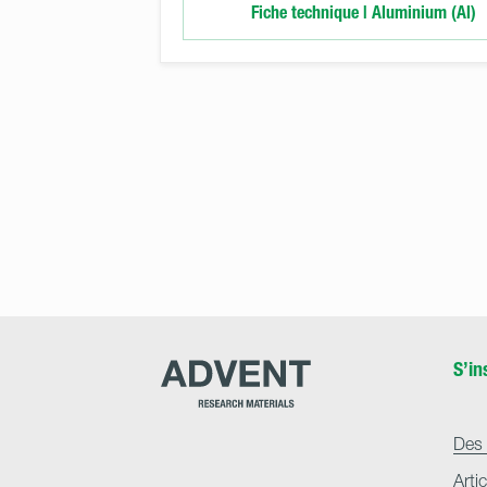
Fiche technique | Aluminium (Al)
Advent
S’in
Research
Materials
Home
Des 
Arti