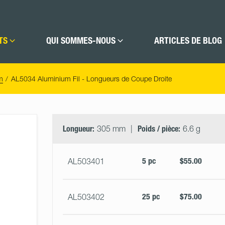
TS
QUI SOMMES-NOUS
ARTICLES DE BLOG
m
AL5034 Aluminium Fil - Longueurs de Coupe Droite
Select
Size
&
Longueur:
305 mm
Poids / pièce:
6.6 g
Quantity
5 pc
$55.00
AL503401
25 pc
$75.00
AL503402