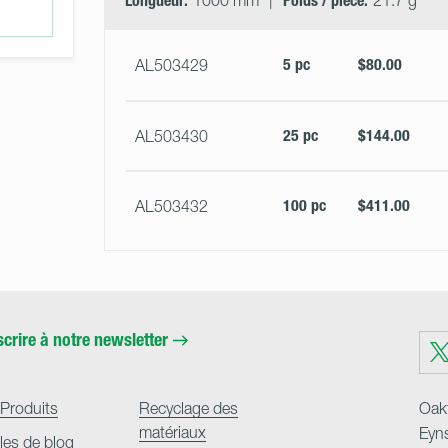
Longueur:
1000 mm
Poids / pièce:
21.7 g
5 pc
$80.00
AL503429
25 pc
$144.00
AL503430
100 pc
$411.00
AL503432
scrire à notre newsletter
Visit
us
on
Twit
Produits
Recyclage des
Oakf
matériaux
Eyn
cles de blog