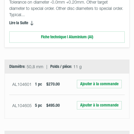
Tolerance on diameter -0.0mm +0.20mm. Other target 
diameter to special order. Other disc diameters to special order. 
Typical... 
Lire la Suite
Fiche technique | Aluminium (Al)
Select
Size
&
Quantity
Diamètre:
50,8 mm
Poids / pièce:
11 g
Ajouter à la commande
AL104601
1 pc
$270.00
Ajouter à la commande
AL104605
5 pc
$495.00