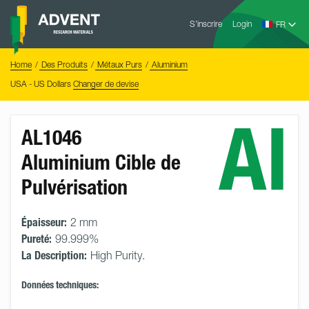
Skip
Advent
to
S’inscrire
Login
Research
Materials
content
Home
You
Home
Des Produits
Métaux Purs
Aluminium
are
here:
USA - US Dollars
Changer de devise
Al
AL1046
Aluminium Cible de
Pulvérisation
Épaisseur:
2 mm
Pureté:
99.999%
La Description:
High Purity.
Données techniques: