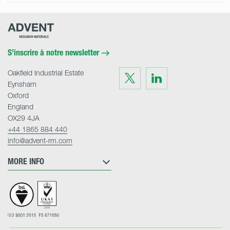
Advent
Research
Materials
Home
S’inscrire à notre newsletter
Oakfield Industrial Estate
Visit
Visit
us
us
Eynsham
on
on
Twitter
LinkedIn
Oxford
England
OX29 4JA
+44 1865 884 440
info@advent-rm.com
MORE INFO