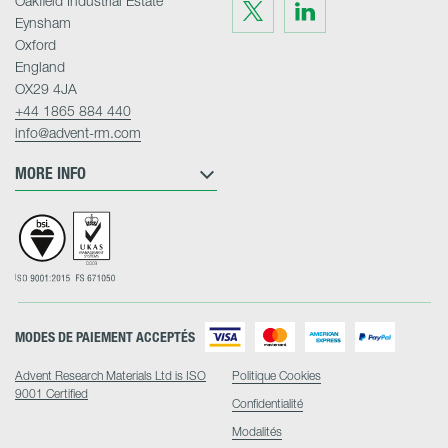
Oakfield Industrial Estate
Visit
Visit
us
us
Eynsham
on
on
Twitter
LinkedIn
Oxford
England
OX29 4JA
+44 1865 884 440
info@advent-rm.com
MORE INFO
MODES DE PAIEMENT ACCEPTÉS
Advent Research Materials Ltd is ISO
Politique Cookies
9001 Certified
Confidentialité
Modalités