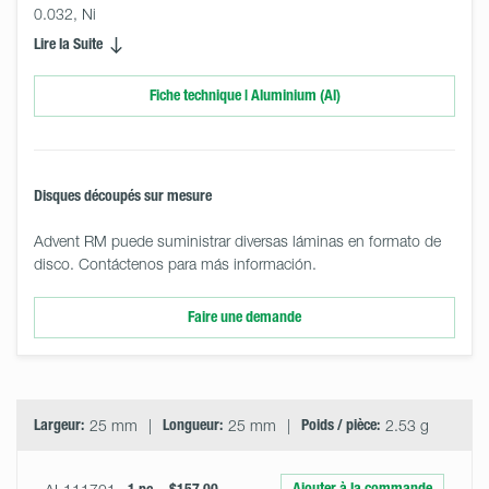
0.032, Ni
Lire la Suite
Fiche technique | Aluminium (Al)
Disques découpés sur mesure
Advent RM puede suministrar diversas láminas en formato de
disco. Contáctenos para más información.
Faire une demande
Select
Size
&
Quantity
Largeur:
25 mm
Longueur:
25 mm
Poids / pièce:
2.53 g
Ajouter à la commande