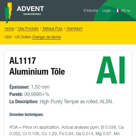
Skip
Advent
to
S’inscrire
Login
Research
Materials
content
Home
You
Home
Des Produits
Métaux Purs
Aluminium
are
here:
USA - US Dollars
Changer de devise
Al
AL1117
Aluminium Tôle
Épaisseur:
1.50 mm
Pureté:
99.9995+%
La Description:
High Purity Temper as rolled. AL5N.
Données techniques:
POA = Price on application. Actual analysis ppm: B 0.038, Ca 
0.052, Cr 0.106, Cu 1.29, Fe 0.94, Ga 0.014, Mg 0.67, Mn 