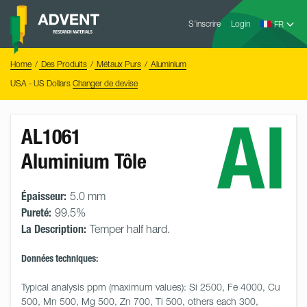
Skip
Advent
to
S’inscrire
Login
Research
Materials
content
Home
You
Home
Des Produits
Métaux Purs
Aluminium
are
here:
USA - US Dollars
Changer de devise
Al
AL1061
Aluminium Tôle
Épaisseur:
5.0 mm
Pureté:
99.5%
La Description:
Temper half hard.
Données techniques:
Typical analysis ppm (maximum values): Si 2500, Fe 4000, Cu 
500, Mn 500, Mg 500, Zn 700, Ti 500, others each 300, 