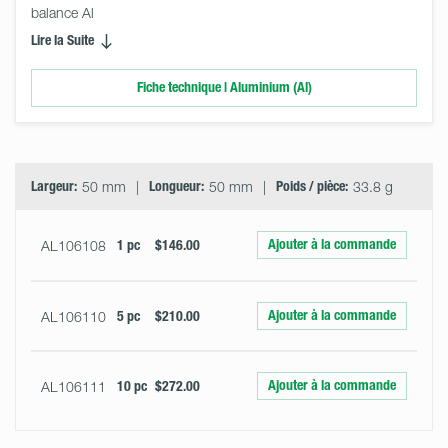
balance Al
Lire la Suite
Fiche technique | Aluminium (Al)
Select
Size
&
Quantity
Largeur:
50 mm
Longueur:
50 mm
Poids / pièce:
33.8 g
Ajouter à la commande
AL106108
1 pc
$146.00
Ajouter à la commande
AL106110
5 pc
$210.00
Ajouter à la commande
AL106111
10 pc
$272.00