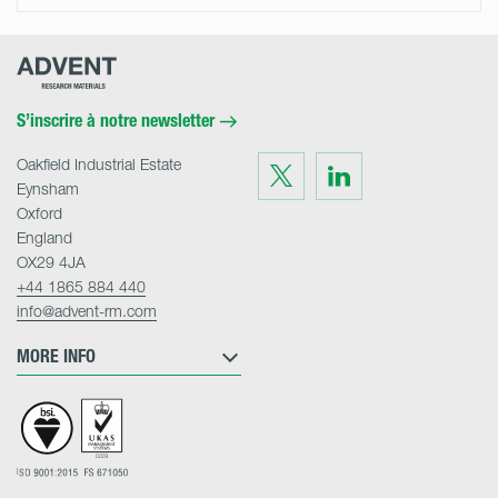
Advent
Research
Materials
Home
S’inscrire à notre newsletter
Oakfield Industrial Estate
Visit
Visit
us
us
Eynsham
on
on
Twitter
LinkedIn
Oxford
England
OX29 4JA
+44 1865 884 440
info@advent-rm.com
MORE INFO