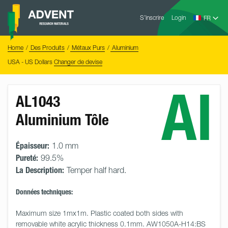
Skip
Advent
to
S’inscrire
Login
Research
Materials
content
Home
You
Home
Des Produits
Métaux Purs
Aluminium
are
here:
USA - US Dollars
Changer de devise
Al
AL1043
Aluminium Tôle
Épaisseur:
1.0 mm
Pureté:
99.5%
La Description:
Temper half hard.
Données techniques:
Maximum size 1mx1m. Plastic coated both sides with 
removable white acrylic thickness 0.1mm. AW1050A-H14:BS 