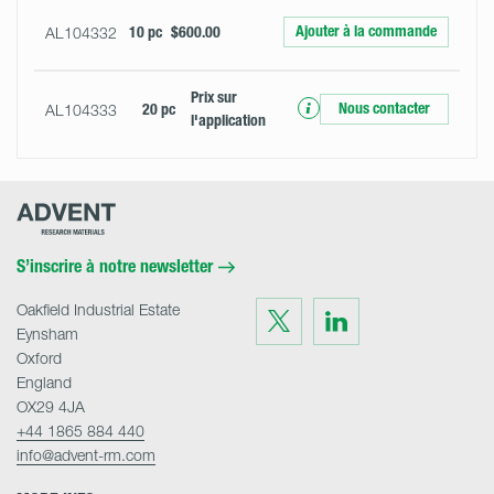
Ajouter à la commande
AL104332
10 pc
$600.00
Prix ​​sur
Nous contacter
AL104333
20 pc
l'application
Advent
Research
Materials
Home
S’inscrire à notre newsletter
Oakfield Industrial Estate
Visit
Visit
us
us
Eynsham
on
on
Twitter
LinkedIn
Oxford
England
OX29 4JA
+44 1865 884 440
info@advent-rm.com