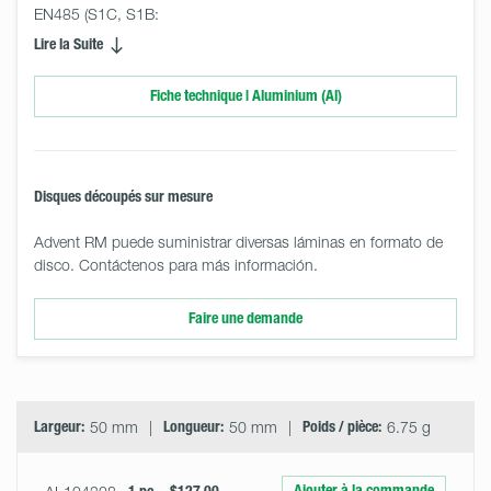
EN485 (S1C, S1B:
Lire la Suite
Fiche technique | Aluminium (Al)
Disques découpés sur mesure
Advent RM puede suministrar diversas láminas en formato de
disco. Contáctenos para más información.
Faire une demande
Select
Size
&
Quantity
Largeur:
50 mm
Longueur:
50 mm
Poids / pièce:
6.75 g
Ajouter à la commande