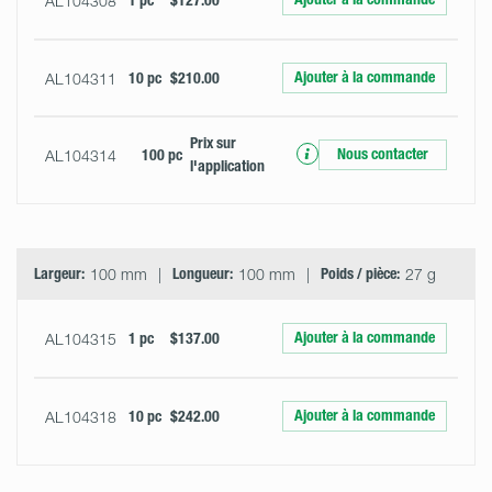
AL104308
1 pc
$127.00
Ajouter à la commande
AL104311
10 pc
$210.00
Prix ​​sur
Nous contacter
AL104314
100 pc
l'application
Largeur:
100 mm
Longueur:
100 mm
Poids / pièce:
27 g
Ajouter à la commande
AL104315
1 pc
$137.00
Ajouter à la commande
AL104318
10 pc
$242.00