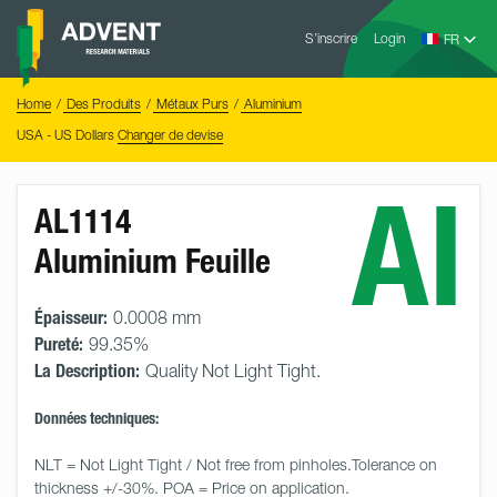
Skip
Advent
to
S’inscrire
Login
Research
Materials
content
Home
You
Home
Des Produits
Métaux Purs
Aluminium
are
here:
USA - US Dollars
Changer de devise
Al
AL1114
Aluminium Feuille
Épaisseur:
0.0008 mm
Pureté:
99.35%
La Description:
Quality Not Light Tight.
Données techniques:
NLT = Not Light Tight / Not free from pinholes.Tolerance on 
thickness +/-30%. POA = Price on application.