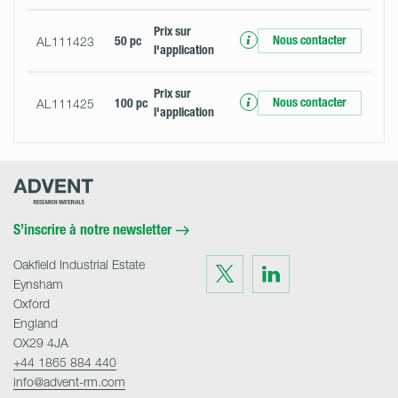
Prix ​​sur
Nous contacter
AL111423
50 pc
l'application
Prix ​​sur
Nous contacter
AL111425
100 pc
l'application
Advent
Research
Materials
Home
S’inscrire à notre newsletter
Oakfield Industrial Estate
Visit
Visit
us
us
Eynsham
on
on
Twitter
LinkedIn
Oxford
England
OX29 4JA
+44 1865 884 440
info@advent-rm.com