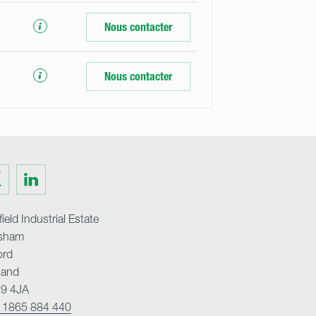
Nous contacter
Nous contacter
Visit
us
on
ter
LinkedIn
ield Industrial Estate
sham
ord
land
9 4JA
 1865 884 440