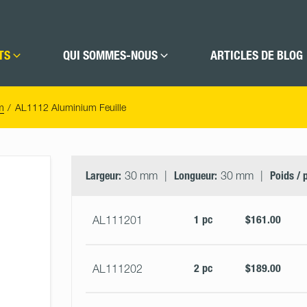
TS
QUI SOMMES-NOUS
ARTICLES DE BLOG
m
AL1112 Aluminium Feuille
Select
Size
&
Largeur:
30 mm
Longueur:
30 mm
Poids / 
Quantity
1 pc
$161.00
AL111201
2 pc
$189.00
AL111202