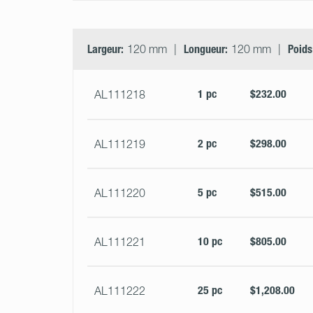
Largeur:
120 mm
Longueur:
120 mm
Poids
1 pc
$232.00
AL111218
2 pc
$298.00
AL111219
5 pc
$515.00
AL111220
10 pc
$805.00
AL111221
25 pc
$1,208.00
AL111222