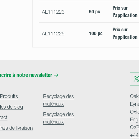
Prix ​​sur
50 pc
AL111223
l'application
Prix ​​sur
100 pc
AL111225
l'application
scrire à notre newsletter
Visit
us
on
Twit
Produits
Recyclage des
Oakf
matériaux
Eyn
cles de blog
Oxf
Recyclage des
tact
Eng
matériaux
OX2
frais de livraison
+44