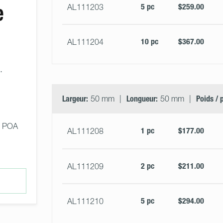
e
5 pc
$259.00
AL111203
10 pc
$367.00
AL111204
.
Largeur:
50 mm
Longueur:
50 mm
Poids / 
1 pc
$177.00
AL111208
2 pc
$211.00
AL111209
5 pc
$294.00
AL111210