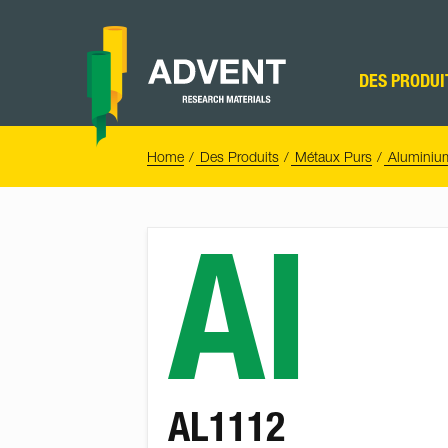
Skip
to
content
Advent
Research
DES PRODUI
Materials
Home
You
Home
Des Produits
Métaux Purs
Aluminiu
are
here:
Al
AL1112