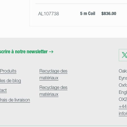
5 m Coil
$836.00
AL107738
scrire à notre newsletter
Visit
us
on
Twit
Produits
Recyclage des
Oakf
matériaux
Eyn
cles de blog
Oxf
Recyclage des
tact
Eng
matériaux
OX2
frais de livraison
+44
inf