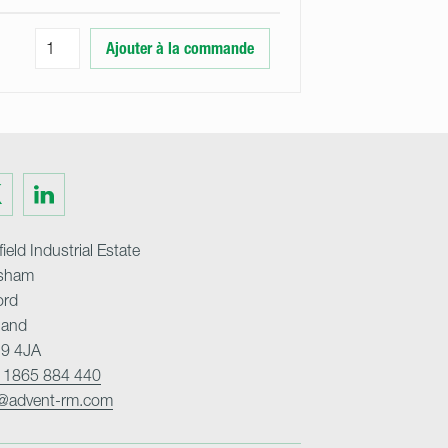
Ajouter à la commande
Visit
us
on
ter
LinkedIn
ield Industrial Estate
sham
ord
land
9 4JA
 1865 884 440
o@advent-rm.com