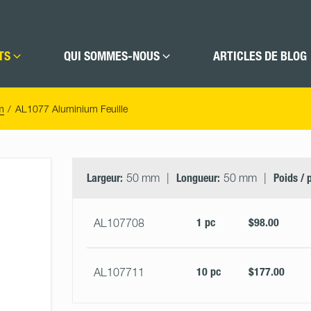
TS
QUI SOMMES-NOUS
ARTICLES DE BLOG
m
AL1077 Aluminium Feuille
Select
Size
&
Largeur:
50 mm
Longueur:
50 mm
Poids / 
Quantity
1 pc
$98.00
AL107708
10 pc
$177.00
AL107711