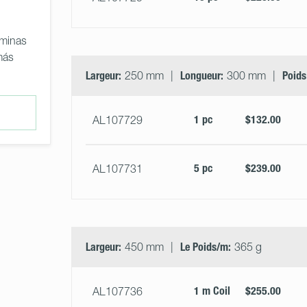
áminas
más
Largeur:
250 mm
Longueur:
300 mm
Poids
1 pc
$132.00
AL107729
5 pc
$239.00
AL107731
Largeur:
450 mm
Le Poids/m:
365 g
1 m Coil
$255.00
AL107736