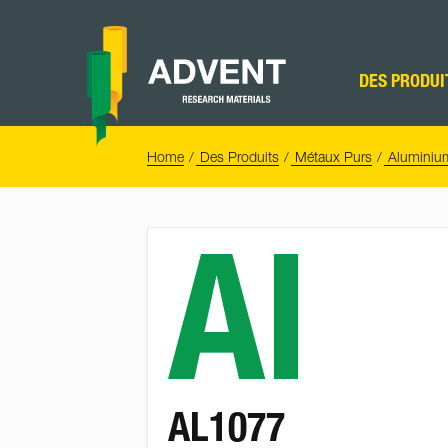
Skip
to
content
Advent
Research
DES PRODUI
Materials
Home
You
Home
Des Produits
Métaux Purs
Aluminiu
are
here:
Al
AL1077