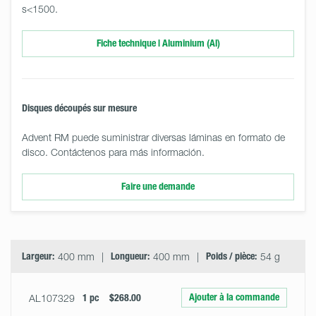
s<1500.
Fiche technique | Aluminium (Al)
Disques découpés sur mesure
Advent RM puede suministrar diversas láminas en formato de
disco. Contáctenos para más información.
Faire une demande
Select
Size
&
Quantity
Largeur:
400 mm
Longueur:
400 mm
Poids / pièce:
54 g
Ajouter à la commande
AL107329
1 pc
$268.00