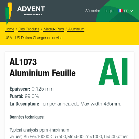
Skip
Advent
to
S’inscrire
Login
Research
Materials
content
Home
You
Home
Des Produits
Métaux Purs
Aluminium
are
here:
USA - US Dollars
Changer de devise
Al
AL1073
Aluminium Feuille
Épaisseur:
0.125 mm
Pureté:
99.0%
La Description:
Temper annealed.. Max width 485mm.
Données techniques:
Typical analysis ppm (maximum 
values).Si+Fe<10000,Cu<500,Mn<500,Zn<1000,Ti<500,other