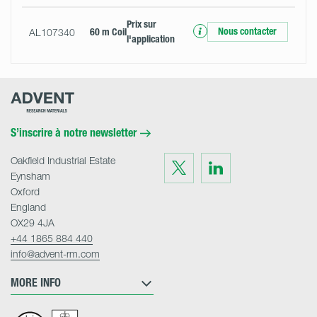
Prix ​​sur
Nous contacter
AL107340
60 m Coil
l'application
Advent
Research
Materials
Home
S’inscrire à notre newsletter
Oakfield Industrial Estate
Visit
Visit
us
us
Eynsham
on
on
Twitter
LinkedIn
Oxford
England
OX29 4JA
+44 1865 884 440
info@advent-rm.com
MORE INFO