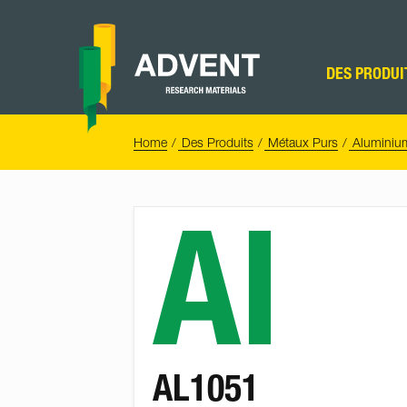
Skip
to
content
Advent
Research
DES PRODUI
Materials
Home
You
Home
Des Produits
Métaux Purs
Aluminiu
are
here:
Al
AL1051