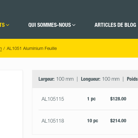
TS
QUI SOMMES-NOUS
ARTICLES DE BLOG
m
AL1051 Aluminium Feuille
Select
Size
&
Largeur:
100 mm
Longueur:
100 mm
Poids
Quantity
1 pc
$128.00
AL105115
10 pc
$214.00
AL105118