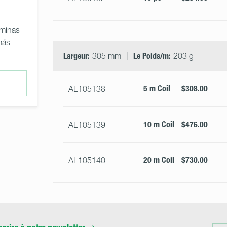
áminas
más
Largeur:
305 mm
Le Poids/m:
203 g
5 m Coil
$308.00
AL105138
10 m Coil
$476.00
AL105139
20 m Coil
$730.00
AL105140