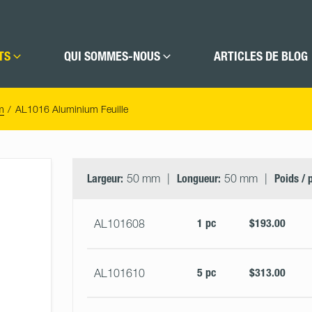
TS
QUI SOMMES-NOUS
ARTICLES DE BLOG
m
AL1016 Aluminium Feuille
Select
Size
&
Largeur:
50 mm
Longueur:
50 mm
Poids / 
Quantity
1 pc
$193.00
AL101608
5 pc
$313.00
AL101610