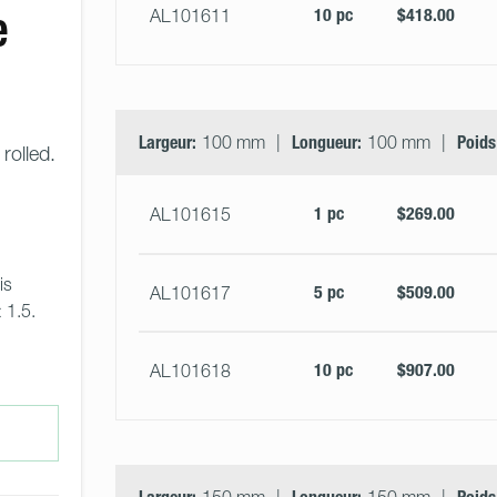
e
10 pc
$418.00
AL101611
Largeur:
100 mm
Longueur:
100 mm
Poids
rolled.
1 pc
$269.00
AL101615
is 
5 pc
$509.00
AL101617
 1.5. 
10 pc
$907.00
AL101618