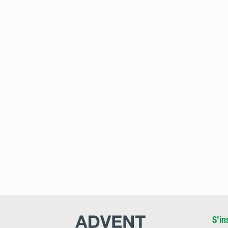
Advent
S’in
Research
Materials