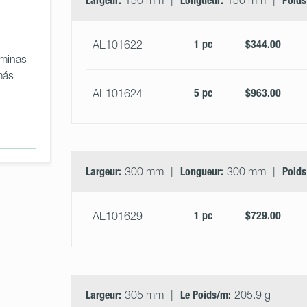
Largeur:
150 mm
Longueur:
150 mm
Poids
1 pc
$344.00
AL101622
áminas
más
5 pc
$963.00
AL101624
Largeur:
300 mm
Longueur:
300 mm
Poids
1 pc
$729.00
AL101629
Largeur:
305 mm
Le Poids/m:
205.9 g