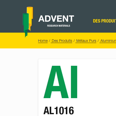
Skip
to
content
Advent
Research
DES PRODUI
Materials
Home
You
Home
Des Produits
Métaux Purs
Aluminiu
are
here:
Al
AL1016