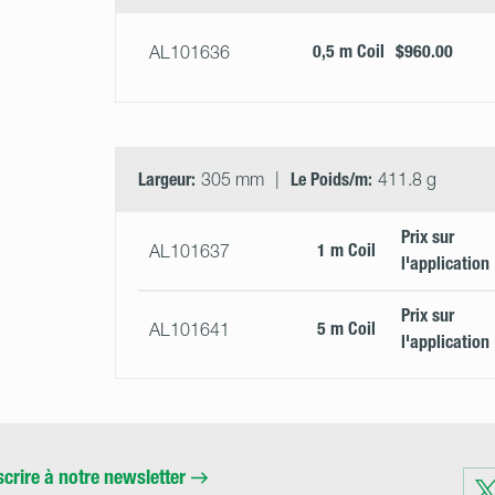
0,5 m Coil
$960.00
AL101636
Largeur:
305 mm
Le Poids/m:
411.8 g
Prix ​​sur
1 m Coil
AL101637
l'application
Prix ​​sur
5 m Coil
AL101641
l'application
scrire à notre newsletter
Visit