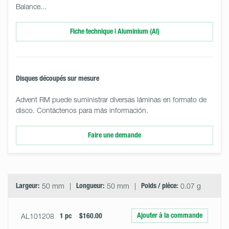
Balance...
Fiche technique | Aluminium (Al)
Disques découpés sur mesure
Advent RM puede suministrar diversas láminas en formato de
disco. Contáctenos para más información.
Faire une demande
Select
Size
&
Quantity
Largeur:
50 mm
Longueur:
50 mm
Poids / pièce:
0.07 g
Ajouter à la commande
AL101208
1 pc
$160.00