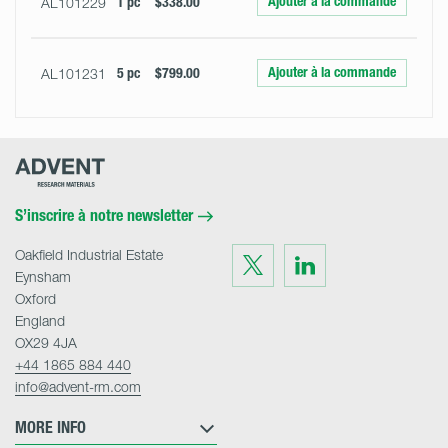
Ajouter à la commande
AL101229
1 pc
$338.00
Ajouter à la commande
AL101231
5 pc
$799.00
Advent
Research
Materials
Home
S’inscrire à notre newsletter
Oakfield Industrial Estate
Visit
Visit
us
us
Eynsham
on
on
Twitter
LinkedIn
Oxford
England
OX29 4JA
+44 1865 884 440
info@advent-rm.com
MORE INFO