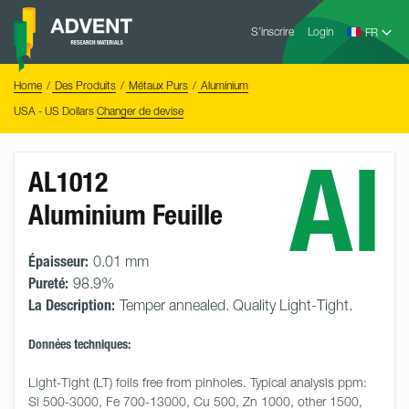
Skip
Advent
to
S’inscrire
Login
Research
Materials
content
Home
You
Home
Des Produits
Métaux Purs
Aluminium
are
here:
USA - US Dollars
Changer de devise
Al
AL1012
Aluminium Feuille
Épaisseur:
0.01 mm
Pureté:
98.9%
La Description:
Temper annealed. Quality Light-Tight.
Données techniques:
Light-Tight (LT) foils free from pinholes. Typical analysis ppm: 
Si 500-3000, Fe 700-13000, Cu 500, Zn 1000, other 1500, 