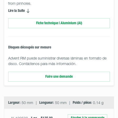
from pinholes.
Lire la Suite
Fiche technique | Aluminium (Al)
Disques découpés sur mesure
Advent RM puede suministrar diversas láminas en formato de
disco. Contáctenos para más información.
Faire une demande
Select
Size
&
Quantity
Largeur:
50 mm
Longueur:
50 mm
Poids / pièce:
0.14 g
Ajouter à la commande