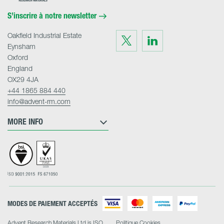
Home
S’inscrire à notre newsletter
Oakfield Industrial Estate
Visit
Visit
us
us
Eynsham
on
on
Twitter
LinkedIn
Oxford
England
OX29 4JA
+44 1865 884 440
info@advent-rm.com
MORE INFO
MODES DE PAIEMENT ACCEPTÉS
Advent Research Materials Ltd is ISO
Politique Cookies