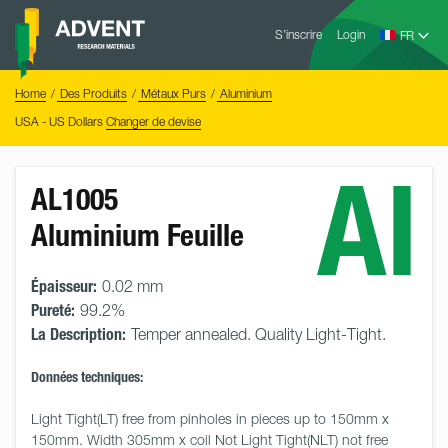
Skip
Advent
to
S’inscrire
Login
Research
Materials
content
Home
You
Home
Des Produits
Métaux Purs
Aluminium
are
here:
USA - US Dollars
Changer de devise
Al
AL1005
Aluminium Feuille
Épaisseur:
0.02 mm
Pureté:
99.2%
La Description:
Temper annealed. Quality Light-Tight.
Données techniques:
Light Tight(LT) free from pinholes in pieces up to 150mm x 
150mm. Width 305mm x coil Not Light Tight(NLT) not free 