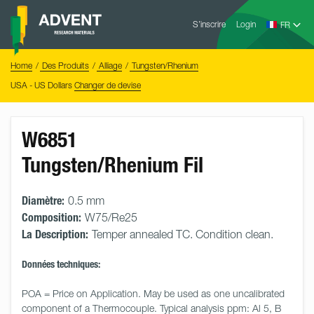
Skip
Advent
to
S’inscrire
Login
Research
Materials
content
Home
You
Home
Des Produits
Alliage
Tungsten/Rhenium
are
here:
USA - US Dollars
Changer de devise
W6851
Tungsten/Rhenium Fil
Diamètre:
0.5 mm
Composition:
W75/Re25
La Description:
Temper annealed TC. Condition clean.
Données techniques:
POA = Price on Application. May be used as one uncalibrated 
component of a Thermocouple. Typical analysis ppm: Al 5, B 