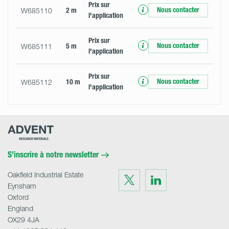
Prix ​​sur
Nous contacter
W685110
2 m
l'application
Prix ​​sur
Nous contacter
W685111
5 m
l'application
Prix ​​sur
Nous contacter
W685112
10 m
l'application
Advent
Research
Materials
Home
S’inscrire à notre newsletter
Oakfield Industrial Estate
Visit
Visit
us
us
Eynsham
on
on
Twitter
LinkedIn
Oxford
England
OX29 4JA