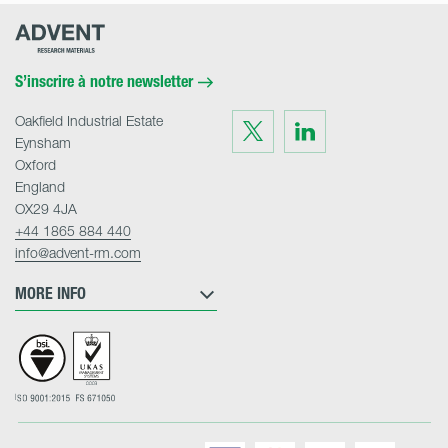
Advent
Research
Materials
Home
S’inscrire à notre newsletter
Oakfield Industrial Estate
Visit
Visit
us
us
Eynsham
on
on
Twitter
LinkedIn
Oxford
England
OX29 4JA
+44 1865 884 440
info@advent-rm.com
MORE INFO