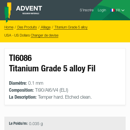
Skip
Advent
to
S’inscrire
Login
Research
Materials
content
Home
You
Home
Des Produits
Alliage
Titanium Grade 5 alloy
are
here:
USA - US Dollars
Changer de devise
TI6086
Titanium Grade 5 alloy Fil
Diamètre:
0.1 mm
Composition:
Ti90/Al6/V4 (ELI)
La Description:
Temper hard. Etched clean.
Select
Size
&
Quantity
Le Poids/m:
0.035 g