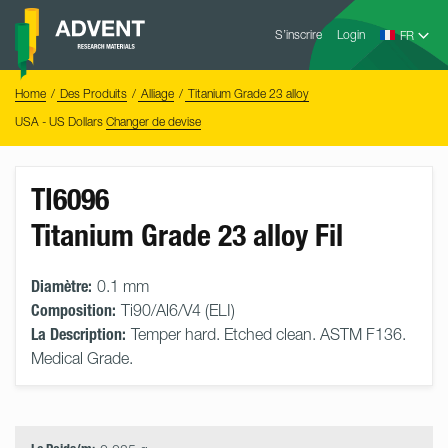
Skip
Advent
to
S’inscrire
Login
Research
Materials
content
Home
You
Home
Des Produits
Alliage
Titanium Grade 23 alloy
are
here:
USA - US Dollars
Changer de devise
TI6096
Titanium Grade 23 alloy Fil
Diamètre:
0.1 mm
Composition:
Ti90/Al6/V4 (ELI)
La Description:
Temper hard. Etched clean. ASTM F136.
Medical Grade.
Select
Size
&
Quantity