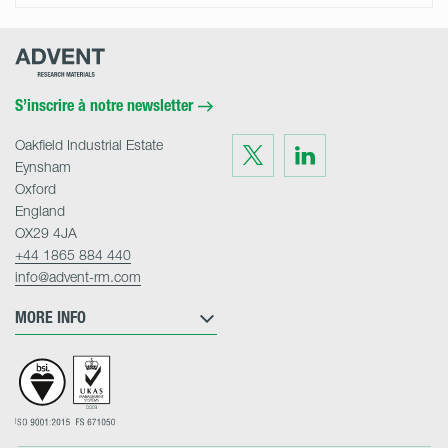
Advent
Research
Materials
Home
S’inscrire à notre newsletter
Oakfield Industrial Estate
Visit
Visit
us
us
Eynsham
on
on
Twitter
LinkedIn
Oxford
England
OX29 4JA
+44 1865 884 440
info@advent-rm.com
MORE INFO