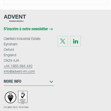
Advent
Research
Materials
Home
S’inscrire à notre newsletter
Oakfield Industrial Estate
Visit
Visit
us
us
Eynsham
on
on
Twitter
LinkedIn
Oxford
England
OX29 4JA
+44 1865 884 440
info@advent-rm.com
MORE INFO