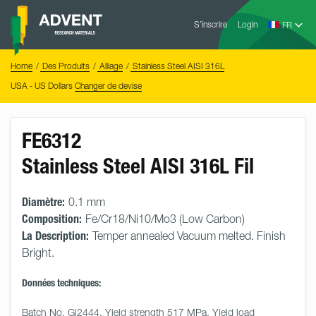
Skip
Advent
to
S’inscrire
Login
Research
Materials
content
Home
You
Home
Des Produits
Alliage
Stainless Steel AISI 316L
are
here:
USA - US Dollars
Changer de devise
FE6312
Stainless Steel AISI 316L Fil
Diamètre:
0.1 mm
Composition:
Fe/Cr18/Ni10/Mo3 (Low Carbon)
La Description:
Temper annealed Vacuum melted. Finish
Bright.
Données techniques:
Batch No. Gi2444. Yield strength 517 MPa. Yield load 