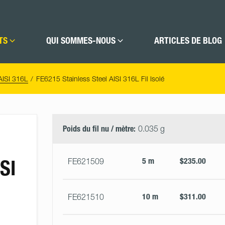
TS
QUI SOMMES-NOUS
ARTICLES DE BLOG
 AISI 316L
FE6215 Stainless Steel AISI 316L Fil Isolé
Select
Size
&
Poids du fil nu / mètre:
0.035 g
Quantity
SI
5 m
$235.00
FE621509
10 m
$311.00
FE621510