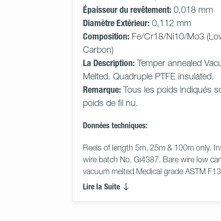
Épaisseur du revêtement:
0,018 mm
Diamètre Extérieur:
0,112 mm
Composition:
Fe/Cr18/Ni10/Mo3 (Lo
Carbon)
La Description:
Temper annealed Va
Melted. Quadruple PTFE insulated.
Remarque:
Tous les poids indiqués s
poids de fil nu.
Données techniques:
Reels of length 5m, 25m & 100m only. In
wire batch No. Gi4387. Bare wire low car
vacuum melted Medical grade ASTM F138,
Lire la Suite