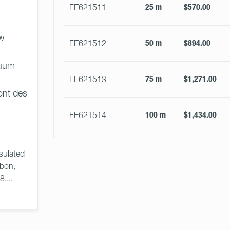
25 m
$570.00
FE621511
w
50 m
$894.00
FE621512
cuum
75 m
$1,271.00
FE621513
ont des
100 m
$1,434.00
FE621514
sulated 
bon, 
... 