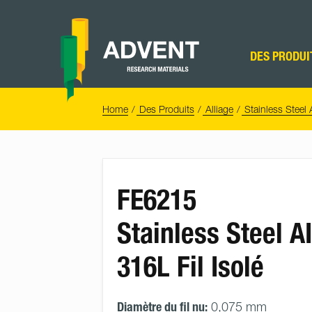
Skip
to
content
Advent
Research
DES PRODUI
Materials
Home
You
Home
Des Produits
Alliage
Stainless Steel
are
here:
FE6215
Stainless Steel AI
316L Fil Isolé
Diamètre du fil nu:
0,075 mm