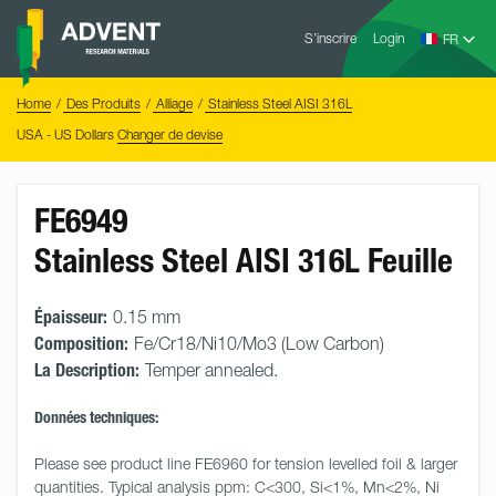
Skip
Advent
to
S’inscrire
Login
Research
Materials
content
Home
You
Home
Des Produits
Alliage
Stainless Steel AISI 316L
are
here:
USA - US Dollars
Changer de devise
FE6949
Stainless Steel AISI 316L Feuille
Épaisseur:
0.15 mm
Composition:
Fe/Cr18/Ni10/Mo3 (Low Carbon)
La Description:
Temper annealed.
Données techniques:
Please see product line FE6960 for tension levelled foil & larger 
quantities. Typical analysis ppm: C<300, Si<1%, Mn<2%, Ni