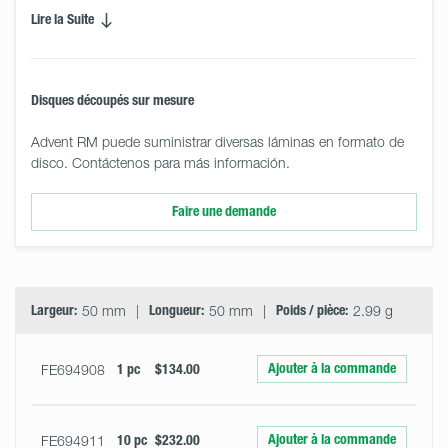
Lire la Suite
Disques découpés sur mesure
Advent RM puede suministrar diversas láminas en formato de
disco. Contáctenos para más información.
Faire une demande
Select
Size
&
Quantity
Largeur:
50 mm
Longueur:
50 mm
Poids / pièce:
2.99 g
Ajouter à la commande
FE694908
1 pc
$134.00
Ajouter à la commande
FE694911
10 pc
$232.00