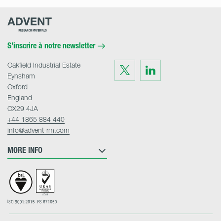
Advent
Research
Materials
Home
S’inscrire à notre newsletter
Oakfield Industrial Estate
Visit
Visit
us
us
Eynsham
on
on
Twitter
LinkedIn
Oxford
England
OX29 4JA
+44 1865 884 440
info@advent-rm.com
MORE INFO