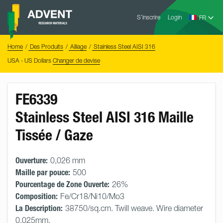
Skip
Advent
to
S’inscrire
Login
Research
Materials
content
Home
You
Home
Des Produits
Alliage
Stainless Steel AISI 316
are
here:
USA - US Dollars
Changer de devise
FE6339
Stainless Steel AISI 316 Maille
Tissée / Gaze
Ouverture:
0,026 mm
Maille par pouce:
500
Pourcentage de Zone Ouverte:
26%
Composition:
Fe/Cr18/Ni10/Mo3
La Description:
38750/sq.cm. Twill weave. Wire diameter
0.025mm.