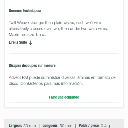
Données techniques:
Twill Weave stronger than plain weave, each weft wire 
alternatively crosses over two, then under two warp wires. 
Maximum size 1m x... 
Lire la Suite
Disques découpés sur mesure
Advent RM puede suministrar diversas láminas en formato de
disco. Contáctenos para más información.
Faire une demande
Select
Size
&
Quantity
Largeur:
50 mm
Longueur:
50 mm
Poids / pièce:
0.4 g