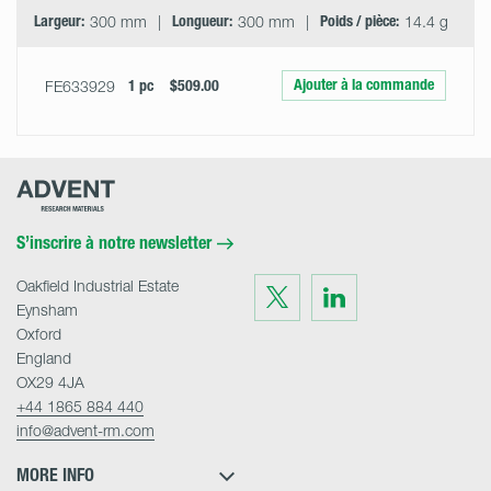
Largeur:
300 mm
Longueur:
300 mm
Poids / pièce:
14.4 g
Ajouter à la commande
FE633929
1 pc
$509.00
Advent
Research
Materials
Home
S’inscrire à notre newsletter
Oakfield Industrial Estate
Visit
Visit
us
us
Eynsham
on
on
Twitter
LinkedIn
Oxford
England
OX29 4JA
+44 1865 884 440
info@advent-rm.com
MORE INFO