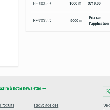
1000 m
$716.00
FE630029
Prix ​​sur
5000 m
FE630033
l'application
- 
 
- 
scrire à notre newsletter
Visit
us
on
Twit
Produits
Recyclage des
Oakf