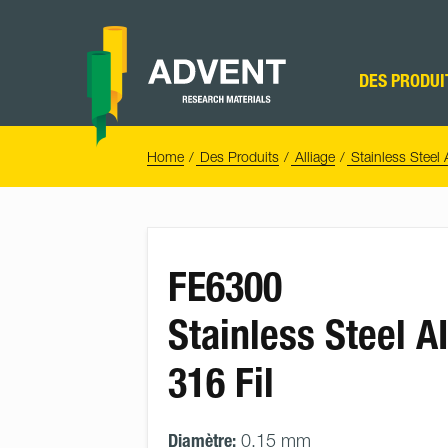
Skip
to
content
Advent
Research
DES PRODUI
Materials
Home
You
Home
Des Produits
Alliage
Stainless Steel 
are
here:
FE6300
Stainless Steel AI
316 Fil
Diamètre:
0.15 mm