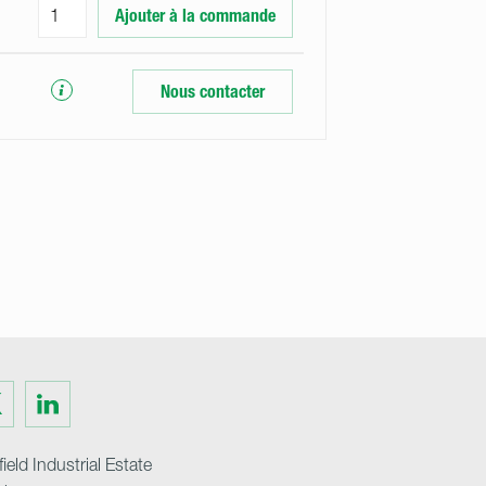
Ajouter à la commande
Nous contacter
Visit
us
on
ter
LinkedIn
ield Industrial Estate