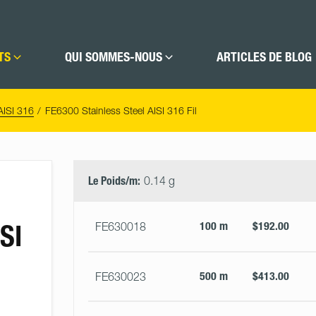
TS
QUI SOMMES-NOUS
ARTICLES DE BLOG
AISI 316
FE6300 Stainless Steel AISI 316 Fil
Select
Size
&
Le Poids/m:
0.14 g
Quantity
SI
100 m
$192.00
FE630018
500 m
$413.00
FE630023