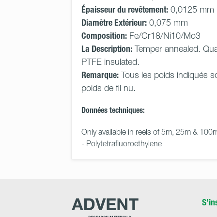
Épaisseur du revêtement:
0,0125 mm
Diamètre Extérieur:
0,075 mm
Composition:
Fe/Cr18/Ni10/Mo3
La Description:
Temper annealed. Qua
PTFE insulated.
Remarque:
Tous les poids indiqués s
poids de fil nu.
Données techniques:
Only available in reels of 5m, 25m & 100
- Polytetrafluoroethylene
Advent
S’in
Research
Materials
Home