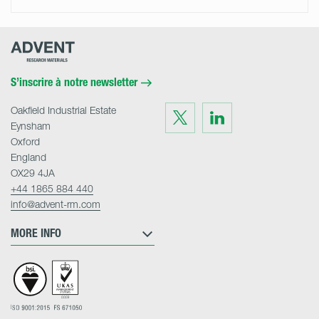
Advent
Research
Materials
Home
S’inscrire à notre newsletter
Oakfield Industrial Estate
Visit
Visit
us
us
Eynsham
on
on
Twitter
LinkedIn
Oxford
England
OX29 4JA
+44 1865 884 440
info@advent-rm.com
MORE INFO