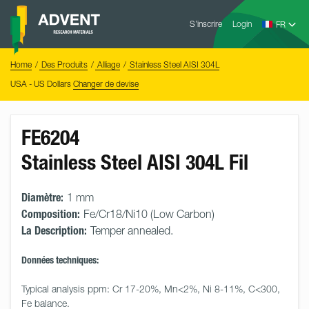
Skip
Advent
to
S’inscrire
Login
Research
Materials
content
Home
You
Home
Des Produits
Alliage
Stainless Steel AISI 304L
are
here:
USA - US Dollars
Changer de devise
FE6204
Stainless Steel AISI 304L Fil
Diamètre:
1 mm
Composition:
Fe/Cr18/Ni10 (Low Carbon)
La Description:
Temper annealed.
Données techniques:
Typical analysis ppm: Cr 17-20%, Mn<2%, Ni 8-11%, C<300, 
Fe balance.