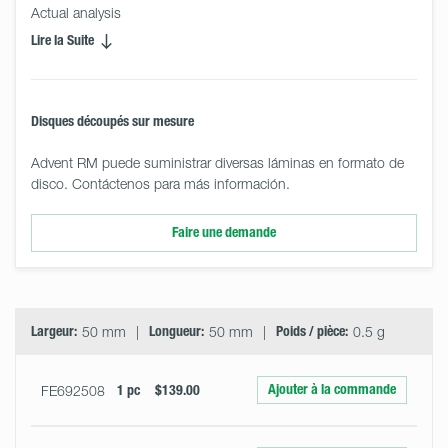
Actual analysis
Lire la Suite
Disques découpés sur mesure
Advent RM puede suministrar diversas láminas en formato de
disco. Contáctenos para más información.
Faire une demande
Select
Size
&
Quantity
Largeur:
50 mm
Longueur:
50 mm
Poids / pièce:
0.5 g
Ajouter à la commande
FE692508
1 pc
$139.00