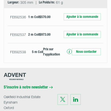
Largeur:
305 mm
Le Poids/m:
61 g
Ajouter à la commande
FE692536
1 m Coil
$570.00
Ajouter à la commande
FE692537
2 m Coil
$973.00
Prix ​​sur
Nous contacter
FE692538
5 m Coil
l'application
Advent
Research
Materials
Home
S’inscrire à notre newsletter
Oakfield Industrial Estate
Visit
Visit
us
us
Eynsham
on
on
Twitter
LinkedIn
Oxford