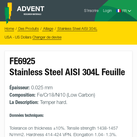
Skip
Advent
to
S’inscrire
Login
Research
Materials
content
Home
You
Home
Des Produits
Alliage
Stainless Steel AISI 304L
are
here:
USA - US Dollars
Changer de devise
FE6925
Stainless Steel AISI 304L Feuille
Épaisseur:
0.025 mm
Composition:
Fe/Cr18/Ni10 (Low Carbon)
La Description:
Temper hard.
Données techniques:
Tolerance on thickness ±10%. Tensile strength 1438-1457 
N/mm2. Hardness 414-424 VPN. Elongation 1.04- 1.3%. 