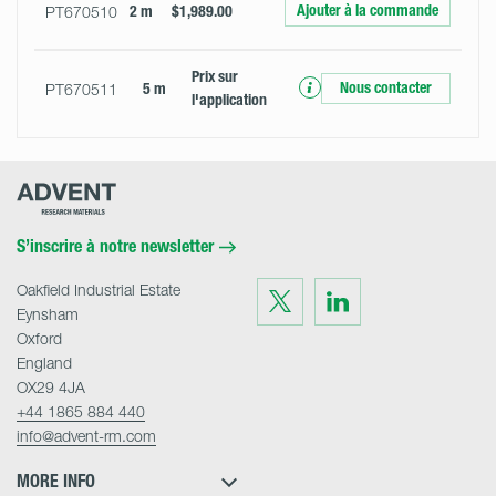
Ajouter à la commande
PT670510
2 m
$1,989.00
Prix ​​sur
Nous contacter
PT670511
5 m
l'application
Advent
Research
Materials
Home
S’inscrire à notre newsletter
Oakfield Industrial Estate
Visit
Visit
us
us
Eynsham
on
on
Twitter
LinkedIn
Oxford
England
OX29 4JA
+44 1865 884 440
info@advent-rm.com
MORE INFO