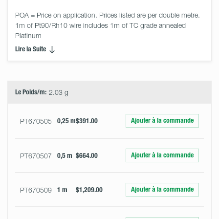
POA = Price on application. Prices listed are per double metre. 
1m of Pt90/Rh10 wire includes 1m of TC grade annealed 
Platinum
Lire la Suite
Select
Size
&
Quantity
Le Poids/m:
2.03 g
Ajouter à la commande
PT670505
0,25 m
$391.00
Ajouter à la commande
PT670507
0,5 m
$664.00
Ajouter à la commande
PT670509
1 m
$1,209.00