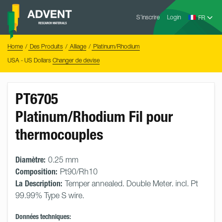
Skip
Advent
to
S’inscrire
Login
Research
Materials
content
Home
You
Home
Des Produits
Alliage
Platinum/Rhodium
are
here:
USA - US Dollars
Changer de devise
PT6705
Platinum/Rhodium Fil pour
thermocouples
Diamètre:
0.25 mm
Composition:
Pt90/Rh10
La Description:
Temper annealed. Double Meter. incl. Pt
99.99% Type S wire.
Données techniques: