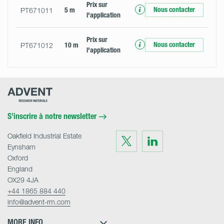
Prix ​​sur
Nous contacter
PT671011
5 m
l'application
Prix ​​sur
Nous contacter
PT671012
10 m
l'application
Advent
Research
Materials
Home
S’inscrire à notre newsletter
Oakfield Industrial Estate
Visit
Visit
us
us
Eynsham
on
on
Twitter
LinkedIn
Oxford
England
OX29 4JA
+44 1865 884 440
info@advent-rm.com
MORE INFO