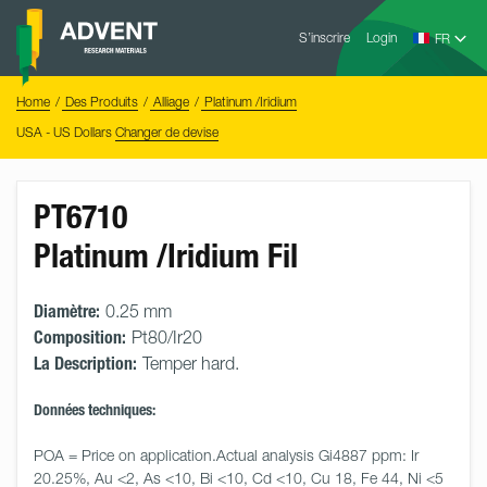
Skip
Advent
to
S’inscrire
Login
Research
Materials
content
Home
You
Home
Des Produits
Alliage
Platinum /Iridium
are
here:
USA - US Dollars
Changer de devise
PT6710
Platinum /Iridium Fil
Diamètre:
0.25 mm
Composition:
Pt80/Ir20
La Description:
Temper hard.
Données techniques:
POA = Price on application.Actual analysis Gi4887 ppm: Ir 
20.25%, Au <2, As <10, Bi <10, Cd <10, Cu 18, Fe 44, Ni <5 