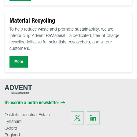
Material Recycling
To help reduce waste and promote sustainability, we are
introducing Advent ReMaterial—a dedicated, free-of-charge
recycling initiative for scientists, researchers, and all our
customers.
More
Advent
Research
Materials
Home
S’inscrire à notre newsletter
Oakfield Industrial Estate
Visit
Visit
us
us
Eynsham
on
on
Twitter
LinkedIn
Oxford
England