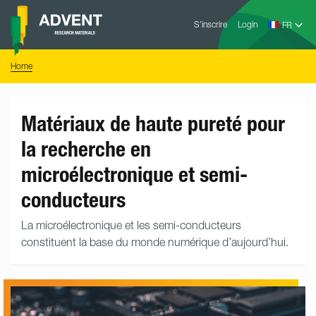
Skip
Advent
to
S’inscrire
Login
Research
Materials
content
Home
You
Home
are
here:
Matériaux de haute pureté pour
la recherche en
microélectronique et semi-
conducteurs
La microélectronique et les semi-conducteurs
constituent la base du monde numérique d’aujourd’hui.