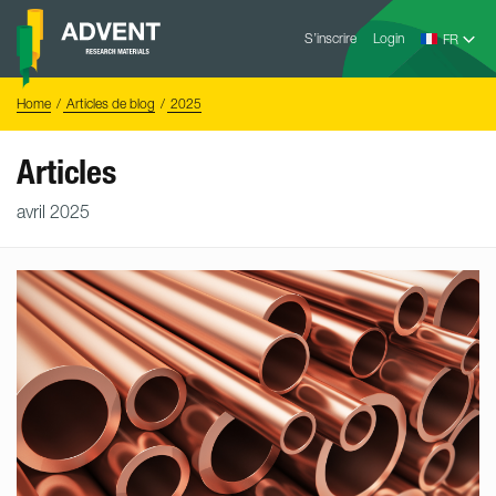
Skip
Advent
to
S’inscrire
Login
Research
Materials
content
Home
You
Home
Articles de blog
2025
are
here:
Articles
avril 2025