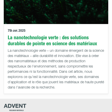
7th avr. 2025
La nanotechnologie verte : des solutions
durables de pointe en science des matériaux
La nanotechnologie verte – un domaine émergent de la science
des matériaux – allie durabilité et innovation. Elle vise à créer
des nanomatériaux et des méthodes de production
respectueux de l’environnement, sans compromettre les
performances ni la fonctionnalité. Dans cet article, nous
explorons ce qu’est la nanotechnologie verte, ses domaines
d’application et le rôle que jouent les matériaux de haute pureté
dans l’avancée de la recherche.
Advent
Research
Materials