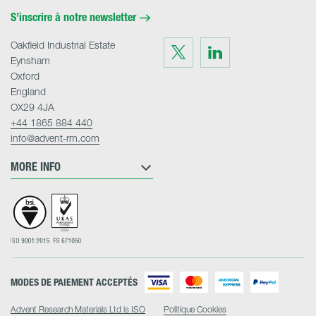
Home
S’inscrire à notre newsletter
Oakfield Industrial Estate
Visit
Visit
us
us
Eynsham
on
on
Twitter
LinkedIn
Oxford
England
OX29 4JA
+44 1865 884 440
info@advent-rm.com
MORE INFO
MODES DE PAIEMENT ACCEPTÉS
Advent Research Materials Ltd is ISO
Politique Cookies