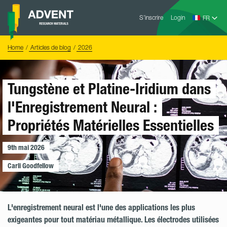
Skip
Advent
to
S’inscrire
Login
Research
Materials
content
Home
You
Home
Articles de blog
2026
are
here:
Tungstène et Platine-Iridium dans
l'Enregistrement Neural :
Propriétés Matérielles Essentielles
9th mai 2026
Carli Goodfellow
L'enregistrement neural est l'une des applications les plus
exigeantes pour tout matériau métallique. Les électrodes utilisées