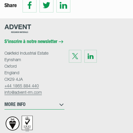
Share
Share
Share
Share
on
on
on
Facebook
Twitter
LinkedIn
Advent
Research
Materials
Home
S’inscrire à notre newsletter
Oakfield Industrial Estate
Visit
Visit
us
us
Eynsham
on
on
Twitter
LinkedIn
Oxford
England
OX29 4JA
+44 1865 884 440
info@advent-rm.com
MORE INFO