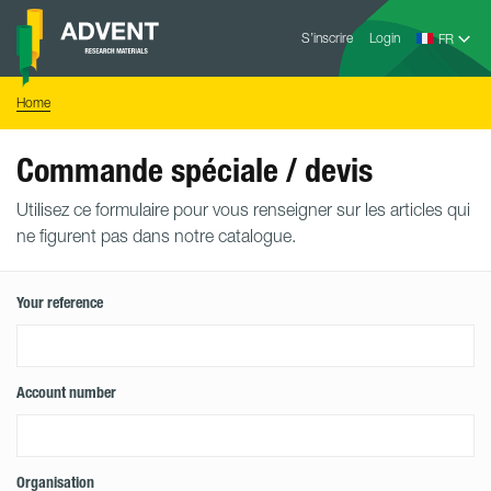
Skip
Advent
to
S’inscrire
Login
Research
Materials
content
Home
You
Home
are
here:
Commande spéciale / devis
Utilisez ce formulaire pour vous renseigner sur les articles qui
ne figurent pas dans notre catalogue.
Your reference
Account number
Organisation