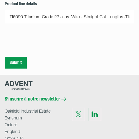
Product line details
Submit
Advent
Research
Materials
Home
S’inscrire à notre newsletter
Oakfield Industrial Estate
Visit
Visit
us
us
Eynsham
on
on
Twitter
LinkedIn
Oxford
England
OX29 4JA