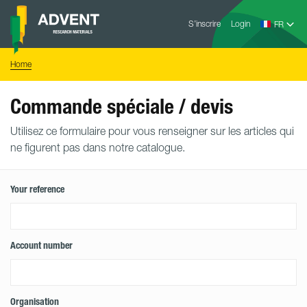
Skip
Advent
to
S’inscrire
Login
Research
Materials
content
Home
You
Home
are
here:
Commande spéciale / devis
Utilisez ce formulaire pour vous renseigner sur les articles qui
ne figurent pas dans notre catalogue.
Your reference
Account number
Organisation