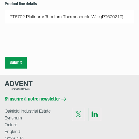
Product line details
Submit
Advent
Research
Materials
Home
S’inscrire à notre newsletter
Oakfield Industrial Estate
Visit
Visit
us
us
Eynsham
on
on
Twitter
LinkedIn
Oxford
England
OX29 4JA