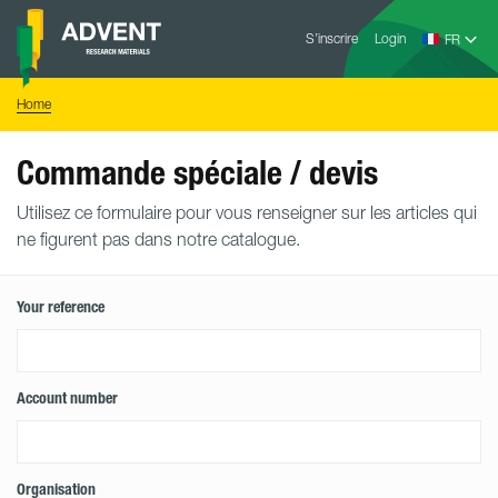
Skip
Advent
to
S’inscrire
Login
Research
Materials
content
Home
You
Home
are
here:
Commande spéciale / devis
Utilisez ce formulaire pour vous renseigner sur les articles qui
ne figurent pas dans notre catalogue.
Your reference
Account number
Organisation