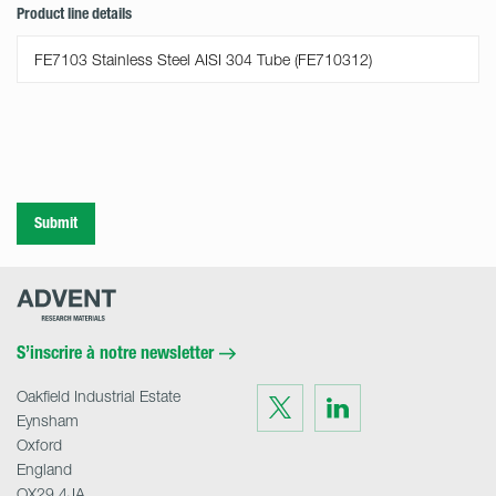
Product line details
Submit
Advent
Research
Materials
Home
S’inscrire à notre newsletter
Oakfield Industrial Estate
Visit
Visit
us
us
Eynsham
on
on
Twitter
LinkedIn
Oxford
England
OX29 4JA