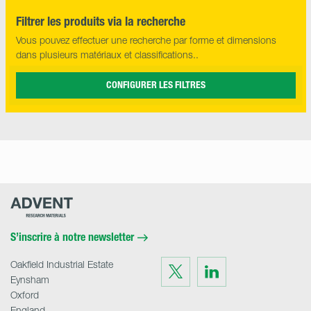
Filtrer les produits via la recherche
Vous pouvez effectuer une recherche par forme et dimensions
dans plusieurs matériaux et classifications..
CONFIGURER LES FILTRES
Advent
Research
Materials
Home
S’inscrire à notre newsletter
Oakfield Industrial Estate
Visit
Visit
us
us
Eynsham
on
on
Twitter
LinkedIn
Oxford
England